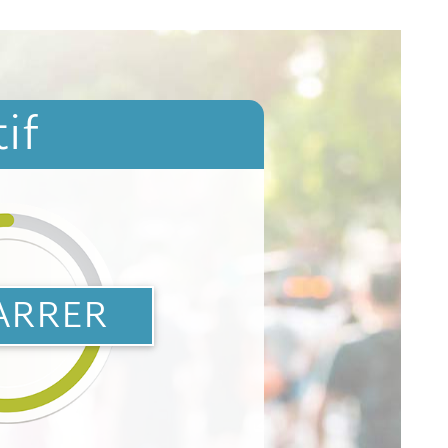
if
ARRER