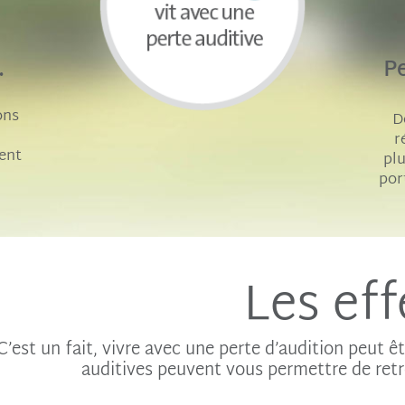
.
P
n
ons
D
r
ent
plu
por
.
Les eff
C’est un fait, vivre avec une perte d’audition peut ê
auditives peuvent vous permettre de retr