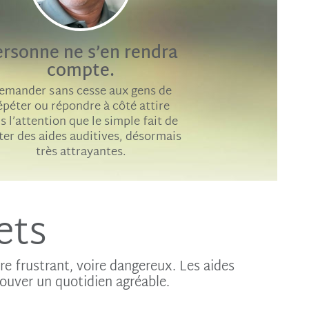
vidéo
ersonne ne s’en rendra
compte.
emander sans cesse aux gens de
épéter ou répondre à côté attire
s l’attention que le simple fait de
ter des aides auditives, désormais
très attrayantes.
ets
tre frustrant, voire dangereux. Les aides
ouver un quotidien agréable.