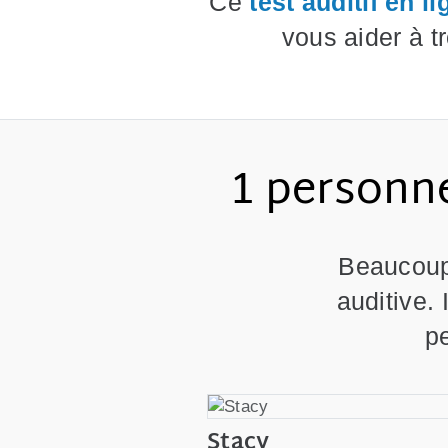
Ce
test auditif en l
vous aider à t
1 personne
Beaucoup 
auditive. 
pe
Stacy