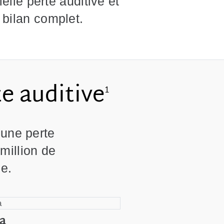
elle perte auditive et
 bilan complet.
te auditive
1
'une perte
 million de
le.
a