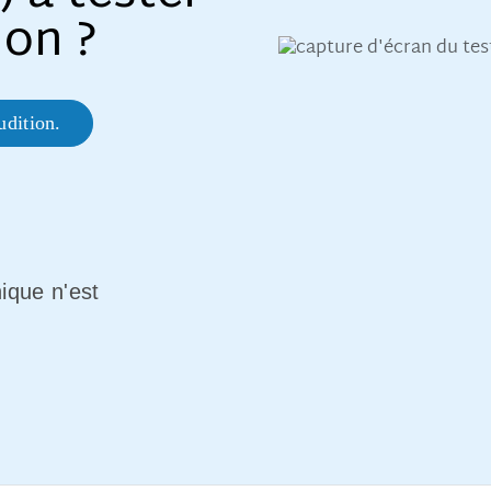
ion ?
udition.
ique n'est