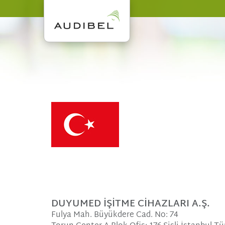
DUYUMED İŞİTME CİHAZLARI A.Ş.
Fulya Mah. Büyükdere Cad. No: 74