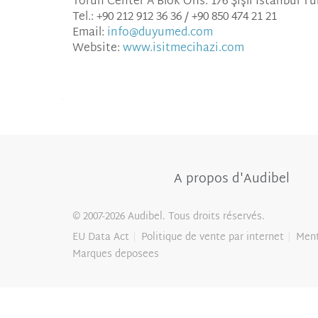
Torun Center A Blok Ofis: 176 Şişli İstanbul Tü
Tel.: +90 212 912 36 36 / +90 850 474 21 21
Email:
info@duyumed.com
Website:
www.isitmecihazi.com
A propos d'Audibel
© 2007-2026 Audibel. Tous droits réservés.
EU Data Act
Politique de vente par internet
Ment
Marques deposees