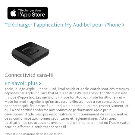
Télécharger l’application My Audibel pour iPhone
Connectivité sans-fil
En savoir plus
Apple, le logo Apple, iPhone, iPad, iPod touch et Apple Watch sont des marques
déposées par Apple Inc. aux États-Unis et dans d'autres pays. App Store est une
marque d'Apple Inc. Les mentions « Made for iPod », « Made for iPhone » et «
Made for iPad » signifient qu'un accessoire électronique a été conçu pour se
connecter spécifiquement à un iPod, un iPhone ou un iPad, respectivement, et
qu'il a été certifié conforme aux normes de performance Apple par le
développeur. Apple n’est pas responsable du fonctionnement de cet appareil ni
de sa conformité aux normes sécuritaires et réglementaires. Attention,
l'utilisation de cet accessoire avec un iPod, un iPhone, un iPad ou l’Apple Watch
peut en affecter la performance sans fil.
iOS est une marque déposée de Cisco.